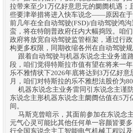
拉带来至少1万亿好意思元的阛阓机遇；且
些要津举措将进入快车说念——原因在于
前几年在全自动驾驶(FSD)/自动驾驶鸿
蛮，将在特朗普政府任内大幅捣毁。咱们瞻
政府将放宽自动驾驶监管框架，通过行政
构更多权限，同期收缩各州在自动驾驶规
跟着自动驾驶与机器东说念主业务道
段，咱们觉得特斯拉市值有望在将来一年
乐不雅情状下2026年底将达到3万亿好意
月，咱们对特斯拉的乐不雅想法股价为80
机器东说念主业务雷同引东说念主谨
东说念主形机器东说念主阛阓估值在5万
间。
马斯克曾暗示，其面前参加在东说念
元气心灵可能比其他任何单一容颜皆要多
行全国东说念主工智能电气机械工程以及