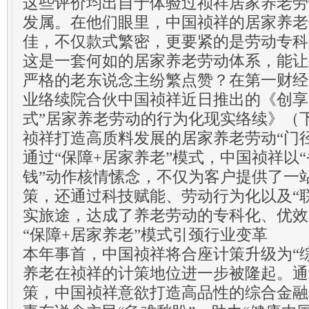
这些评价均出自于体验过祯祥居家养老劳
发属。在他们眼里，中国祯祥的居家养老劳
佳，不仅款式繁密，更要紧的是劳动专科
这是一套何如的居家养老劳动体系，能让
严格的老东说念主纷繁点赞？在第一财经
业络续院合伙中国祯祥近日推出的《创享
式”居家养老劳动的行为化现实络续》（下
祯祥打造高质料发展的居家养老劳动“门
通过“保障+居家养老”模式，中国祯祥以
钱”动作核情愫念，不仅为客户提供了一
策，还通过科技赋能、劳动行为化以及“
实旅途，达成了养老劳动的专科化、优效
“保障+居家养老”模式引颈行业变革
本年事首，中国祯祥将合座计策升级为“综
养老在祯祥的计策地位进一步被隆起。通
策，中国祯祥意欲打造高品性的综合金融