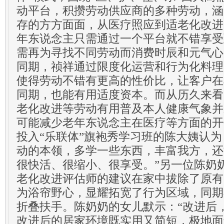
动平台，积攒劳动供应商的多种劳动，涵
存的方方面面，从医疗照应到适老化改进
年东说念主只需通过一个平台就不错享受
需再为寻找不同劳动而消费时辰和元气心
同期，祯祥通过限度化运营和行为化料理
使得劳动不错有更高的性价比，让客户在
同期，也能有用适度资本。而从历久来看
老化改进等劳动有用普及本人健康气象并
可能减少老年东说念主在医疗等方面的开
投入“乐联体”旗袍秀学习班的陈大姨认为
动的本领，多学一些东西，丰富我方，还
很快活、很缩小、很享受。”另一位陈奶奶
老化改进评估师的建议在家中拔除了原有
为浴帘野心，显耀拓宽了行为区域，同期
折叠扶手。陈奶奶的女儿默示：“改进后
改进后的居家环境既实用又简短，极地面