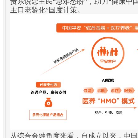
责东说念主民“急难愁盼”，助力“健康中
主口老龄化”国度计策。
从综合金融角度来看，自成立以来，中国