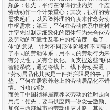
颇多：领先，平何在保障行业内第一个态
劳动动作一个计策重心；其次，祯祥的劳
需求起程，以风险料理的角度来作念劳动
中枢需求；第三，平何在劳动体系中建树
并率先以制定细致化的团体行为来合伙劳
及劳动的可靠性及客户的相信度；临了，
体”的意见，针对不同形体阶段和不同需
了不同的劳动体系，用不同的劳动行为来
有分类性，又有合伙化。而支捏这些“联
智能系统，通过将线上、线下劳动买通，
“劳动居品化其实是一件挺拦阻易的事，
垫，平何在居家养老上的劳动居品化不错
情。”包虹剑说。
而关于中国祯祥居家养老劳动的往时走向
用点：领先，要与供应商一说念去激励、
加强中西部城市的劳动供应才略；其次，