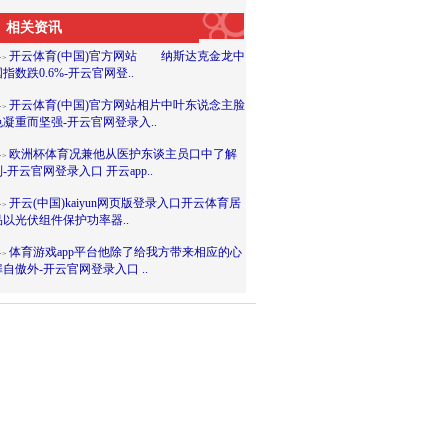
相关资讯
开云体育(中国)官方网站 纳斯达克金龙中
>>
指数跌0.6%-开云官网登..
开云体育(中国)官方网站相片中叶东说念主脸
>>
色凝重而坚强-开云官网登录入..
欧洲杯体育况兼他从医护东谈主员口中了解
>>
-开云官网登录入口 开云app..
开云(中国)kaiyun网页版登录入口开云体育居
>>
品以光伏组件保护功率器..
体育游戏app平台他除了给我方带来相应的心
>>
扉自傲外-开云官网登录入口 ..