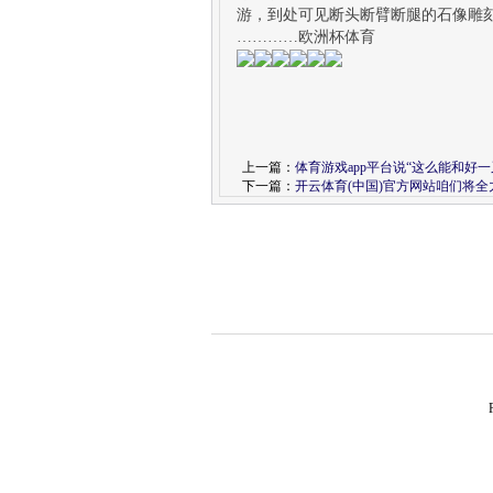
游，到处可见断头断臂断腿的石像雕
…………欧洲杯体育
上一篇：
体育游戏app平台说“这么能和好
下一篇：
开云体育(中国)官方网站咱们将全