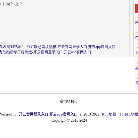
刻！为什么？
国
一又友随时话语”；豆豆联想两块黑板-开云官网登录入口 开云app官网入口
力鼓励后续工程缔造-开云官网登录入口 开云app官网入口
到
友情链接：
Powered by
开云官网登录入口 开云app官网入口
@2013-2022
RSS地图
HTML地图
Copyright
© 2013-2024