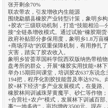
张开剩余70%
联农带农，引发增收内生能源
围绕勐腊县橡胶产业转型计策，象明乡构
+胶农”三级联动机制，打造“技能相沿—
接”全链条增收模式。通过试验“橡胶期货
政府补贴部分参保用度，象明乡1.8万亩
+商场浮动”的双重保障机制，有用挣扎
灾害，踏实了胶农收入。
象明乡皆荟萃国科学院西双版纳热带植物
盘考所的群众，开展“橡胶实用技能+林下
举办15期田间课堂，培训胶农637东说
194把，程序化割胶技能普及率达92%。
胶+林下经济”多产业发展模式，在曼路
橡胶林间训诫珠芽黄魔芋、砂仁等作物；
+合营社+农户”模式，发展林下训诫百
事“一地多收”，亩均增收3500元。现在