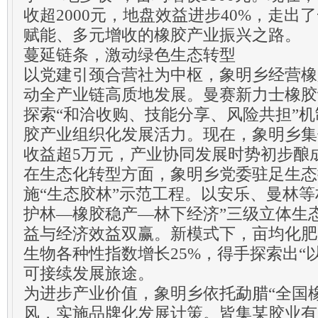
收超2000元，地盘效益进步40%，走出
赋能、多元增收的橡胶产业振兴之路。
蔓延链条，激动绿色生态转型
以党建引颈合营社为中枢，象明乡经营橡
动全产业链高质地发展。曼赛新力士橡胶
探索“和洽收购、技能分享、风险共担”
胶产业组织化发展活力。现在，象明乡集
收益超5万元，产业协同发展时势初步酿
在生态化转型方面，象明乡党委驻足生态
施“生态胶林”示范工程。以安乐、曼林等
护林—橡胶稳产—林下经济”三级立体生
益与经济效益双赢。新模式下，亩均化肥
生物各种性指数增长25%，得手探索出“
可接续发展旅途。
为进步产业价值，象明乡依托勐腊“全国
风，实施品牌化发展计策。皆集某胶业有