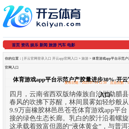
首页
资讯
娱乐
新闻
旅游
汽车
电影
你的位置：
|
开云官网登录入口 开云app官网入口
>
旅游
> 体育游戏app平台示范户
官网入口
体育游戏app平台示范户产胶量进步30%-开云
发布日期：2025-07-14 12:59 点击次数：1
四月，云南省西双版纳傣族自治州勐腊县
入口
春风的吹拂下苏醒，林间晨雾如轻纱般从
9.9万亩橡胶林邑邑苍苍体育游戏app平
接的绿色生态长廊。乳白的胶汁沿着螺旋
这承载着致富但愿的“液体黄金”，与普