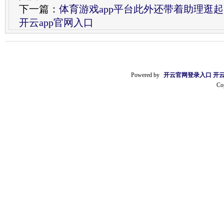
下一篇：
体育游戏app平台此外还带着助理逛
开云app官网入口
Powered by
开云官网登录入口 开云
Co