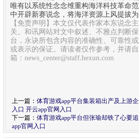
唯有以系统性念念维重构海洋科技革命范
中开辟新赛说念，将海洋资源上风提拔为
【免责声明】本文仅代表作家本东说念主
关。和讯网站对文中叙述、不雅点判断保抓
台，永诀所包含内容的准确性、可靠性或
或表示的保证。请读者仅作参考，并请自
箱：news_center@staff.hexun.com
上一篇：
体育游戏app平台集装箱出产及上游
入口 开云app官网入口
下一篇：
体育游戏app平台但张瑜却铁了心要追
app官网入口