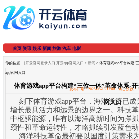
首页
资讯
娱乐
新闻
旅游
汽车
电影
你的位置：
|
开云官网登录入口 开云app官网入口
>
新闻
> 体育游戏app平台构建
app官网入口
体育游戏app平台构建“三位一体”革命体系-开
发布日期：2025-08-18 13:00 点击次数：1
刻下体育游戏app平台，海洋经济已
网入口
增长最具活力和远景的边界之一。科技革
中枢驱能源，唯有以海洋高新时间为撑抓
颈性和革命运转性，才略抓续引发蓝色动
海洋科技革命最初要以国度计策需求为