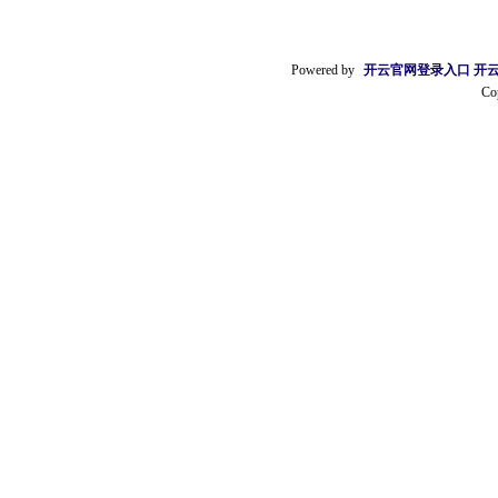
Powered by
开云官网登录入口 开云
Co