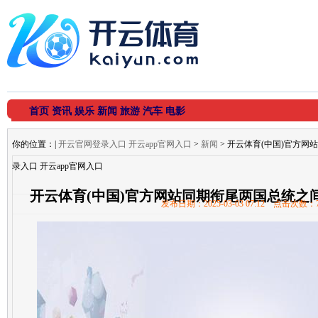
首页
资讯
娱乐
新闻
旅游
汽车
电影
你的位置：
|
开云官网登录入口 开云app官网入口
>
新闻
> 开云体育(中国)官方
录入口 开云app官网入口
开云体育(中国)官方网站同期衔尾两国总统之
发布日期：2025-03-03 07:12 点击次数：
开云app官网入口