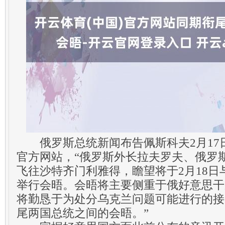
俄罗斯总统新闻布告佩斯科夫2月17日
官方网站，“俄罗斯外长拉夫罗夫、俄罗
飞往沙特齐门利雅得，瞻望将于2月18
举行会晤。会晤将主要侧重于俄好意思干
将勤恳于为处分乌克兰问题可能进行的接
尾两国总统之间的会晤。”