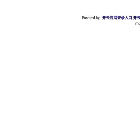
Powered by
开云官网登录入口 开云
Co