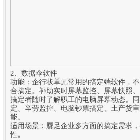
2、数据伞软件
功能：企行状单元常用的搞定端软件，不
合搞定。补助实时屏幕监控、屏幕快照、
搞定者随时了解职工的电脑屏幕动态。同
定、辛劳监控、电脑钞票搞定、土产货审
能。
适用场景：餍足企业多方面的搞定需求，
性。