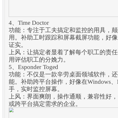
4、Time Doctor
功能：专注于工夫搞定和监控的用具，颠
用。补助工时跟踪和屏幕截屏功能，好像
证实。
上风：让搞定者显着了解每个职工的责任
用评估职工的分娩力。
5、Esponder Toged
功能：不仅是一款辛劳桌面领域软件，还
能。补助跨平台操作，好像在Windows、
手，实时监控屏幕。
上风：界面爽朗，操作通顺，兼容性好，
或跨平台搞定需求的企业。