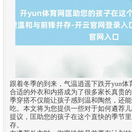
跟着冬季的到来，气温逍遥下跌开yun
合适的外衣和内搭成为了很多家长真贵的
季穿搭不仅能让孩子感到温和陶然，还能
吃。本文将为您提供一些对于如何遴荐儿
提议，匡助您的孩子在这个直快的季节里
存。