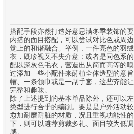
搭配手段亦然打造好意思满冬季装饰的要
内搭的面目搭配，可以尝试对比色或周边
觉上的和谐融合。举例，一件亮色的羽绒
衣，既珍视又不失介意；或者是同色系的
配以深灰色毛衣，营造出从简而高等的嗅
过添加一些小配件来莳植全体造型的意旨
帽、一条领巾或是一副手套，这些齐能让
完整和趣味。
除了上述提到的基本单品除外，还可以左
类型进行合乎的编削。要是是户外活动较
愈加耐磨耐脏的材质，况且重视功能性的
下，则可以遴荐剪裁多礼、面目较为低调
感。