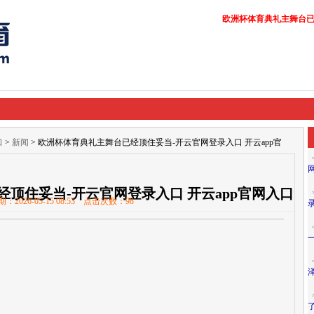
欧洲杯体育典礼主舞台已
口
>
新闻
> 欧洲杯体育典礼主舞台已经顶住妥当-开云官网登录入口 开云app官
顶住妥当-开云官网登录入口 开云app官网入口
：2026-05-15 08:53 点击次数：98
录
一