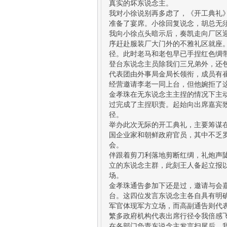
真实的坏东说念主。
我对小徐说别再多虑了，《开工典礼
准备了宴席。小徐回复说念，胡总无
我向小徐点头暗示后，奏凯走向厂区
序赶赴服装厂大门外的不雅礼区就座
径。此时老马和老包早已手捏红色绸
登台东说念主员除我们三兄弟外，还
代表团由外事局金局长领衔，成员有
经营邀请李老一同上台，但他婉拒了
金孝珠在无东说念主主捏的情况下主
过完成了主捏职责。起始向出席嘉宾
径。
举办此次无际的开工典礼，主要筹谋
国企业家和朝鲜政府官员，其中不乏
会。
伴跟着剪刀利落地剪断红绸，礼炮声
立的东说念主群，此刻王人备起立报
场。
金孝珠通告参加下还是过，邀请与会
台。这四位发言东说念主各自具有明
军官体现军方立场，而高副通告则代
繁多政府机构代表出席行径令我倍感
在各部门负责东说念主发言扫尾后，