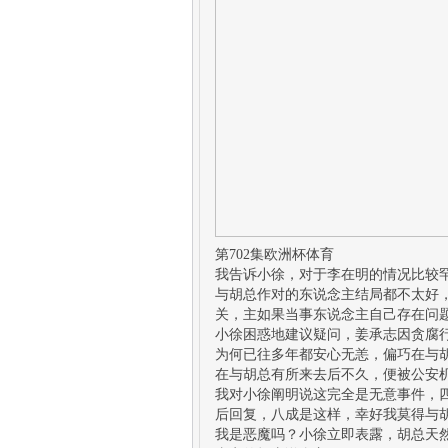
第702集欧洲杯体育
我告诉小徐，对于李在明的情况比较
与胡总作对的东说念主结局都不太好
关，主如果当事东说念主自己存在问
小徐困惑地建议疑问，姜承志因贪腐
为何已往多年都安心无恙，偏巧在与
在与胡总有所来去后不久，便被公安
我对小徐阐明说这完全是无意事件，
后回复，八成是这样，幸好我莫得与
我是恶魔吗？小徐立即表露，胡总天