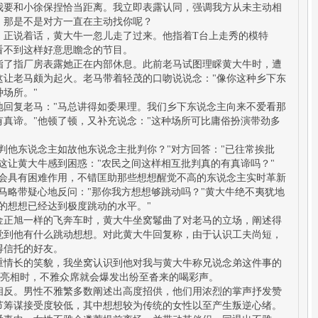
我要和小徐保捏恰当距离。我立即表露认同，强调我方从未主动相
，那是不是对方一直在主动找你呢？
。正说着话，黄大牛一忽儿走了过来。他指着T台上走秀的模特
看不到这样好意思瞻念的节目。
指了指厂房表露她正在内部休息。此前老马试图理睬黄大牛时，遭
这让老马颇为起火。老马带着轻茂的口吻说说念："像你这种乡下东
场所。"
地回复老马："马总讲得如委果理。我们乡下东说念主向来不爱看那
真谛。"他顿了顿，又补充说念："这种场所可比庸俗扮演带劲多
判他东说念主如故他东说念主批判你？"对方回答："已往常挨批
这让黄大牛感到困惑："农民之间这样相互批判真的有真谛吗？"
斗会具有困难作用，不错匡助那些想想醒觉不高的东说念主实时革新
马略带疑心地反问："那你我方想想够跳动吗？"黄大牛绝不夷犹地
的想想已经达到极度跳动的水平。"
金正旭一样的飞奔车时，黄大牛坐窝鬈曲了对老马的立场，阐述得
觉到他有什么跳动想想。对此黄大牛回复称，由于认识工夫尚短，
得信托的好友。
重情长的笑貌，我坐窝认识到他对我与黄大牛称兄说念弟这件事的
领亮相时，不雅众席就会爆发出纷至沓来的喝彩声。
相反。男性不雅繁多数阐述出高度招供，他们用浓烈的掌声抒发赞
节筹谋接受度较低，其中想想较为传统的女性以至产生叛逆心绪。