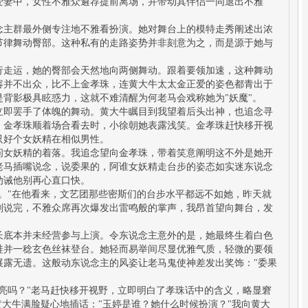
爱妻中，女性不雅众遴荐提前离场，并带动其伴侣一同退出不雅
念主群最外侧专注地不雅看扮演。她对舞台上的模特走秀阐述出浓
节律舞动臀部。这种私有的走路姿势并非刻意为之，而是源于她与
行走运，她的臀部会天然地向两侧舞动。跟着要领加速，这种舞动
容并不出众，比不上金孝珠，连黄大牛太太金正爱的姿色都青出于
背影极具眩惑力，这就不难清醒为何老马会戏称她为"妖魔"。
立即罢手了体魄的舞动。黄大牛瞩目到我望着后头出神，也追念寻
。金孝珠顺着场合看去时，小徐朝她表露浅笑。金孝珠赶快移开视
只好个女妖精在相似男性。
问女妖精的着落。我追念望向金孝珠，带着笑意阐明这不外是她开
老马插嘴说念，说委果的，阿谁女妖精走台步的姿态如实迷东说念
劝诫他别再心直口快。
。"在他看来，文艺团那些密斯们的台步水平都远不如她，昨天就
刚说完，不雅众席再次爆发出雷鸣般的掌声，我昂首望向舞台，发
长底本并未经营参与上演。令东说念主意外的是，她最终生着白色
鞋并一稔玄色丝袜登台。她轻而易举间尽显优雅气质，轻微的要领
展露无遗。这般动东说念主的风姿让老马鬼使神差发出奖饰："委果
亮吗？"老马赶快移开视野，立即明白了孝珠话中的含义，略显窘
黄大牛满脸疑心地插话："玉婷是谁？她什么时候扮演？"我向黄大