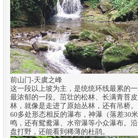
前山门-天虞之峰
这一段以上坡为主，是统统环线最累的一
最浓郁的一段。茁壮的松林、长满青苔皮
林，就像是走进了原始丛林，还有吊桥。
60多处形态相反的瀑布，神瀑（落差30
鸣，还有鸳鸯瀑、水帘瀑等小众瀑布。沿
盘打野，还能看到稀薄的杜鹃。