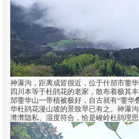
神瀑沟，距离成皆很近，位于什邡市蓥华
四川本等于杜鹃花的老家，散布着极其丰
邡蓥华山一带植被极好，自古就有“蓥华
华杜鹃花漫山坡的景致早已有之。神瀑沟
潸潸隐私、湿度符合，恰是峻岭杜鹃理思