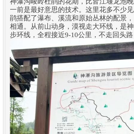
神瀑沟峻岭杜鹃的花期，比皆江堰龙池晚
一前是最好意思的技术。这里花多不少见
鹃搭配了瀑布、溪流和原始丛林的配景，
相通。从前山动身，漠视走大环线，是神
步环线，全程接近9-10公里，不走回头