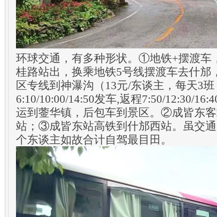
环球交通，有多种形状。①地铁+摆渡车
桂路站出，换乘地铁5号线摆渡车去什邡
区专线到神瀑沟（13元/东谈主，每天3
6:10/10:00/14:50发车,返程7:50/12:3
运到蓥华镇，后包车到景区。②成皆东客
站；③成皆东站高铁到什邡西站。虽交通
个东谈主如故合计自驾最目田。