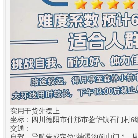
实用干货先摆上
坐标：四川德阳市什邡市蓥华镇石门村6
交通：
自驾，导航告成定位“神瀑沟前山门 ”，