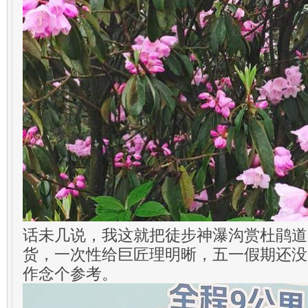
话未几说，我这就把徒步神瀑沟赏杜鹃道
货，一次性给巨匠理明晰，五一假期还没
作念个参考。