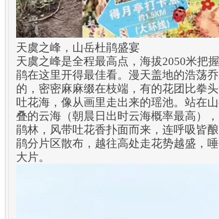
天虞之峰，山岳杜鹃盛宴
天虞之峰是全程最高点，海拔2050米把
鹃在这里开得最佳看。漫天盖地的浩荡乔
的，密密麻麻缀在枝端，有的花团比拳头
吐花海，像从画里走出来的瑶池。站在山
叠的云海（朝晨日出时云海概率最高），
鹃林，风带吐花香扑面而来，连呼吸皆酿
鹃分片区散布，越往高处走花势越盛，唾
大片。