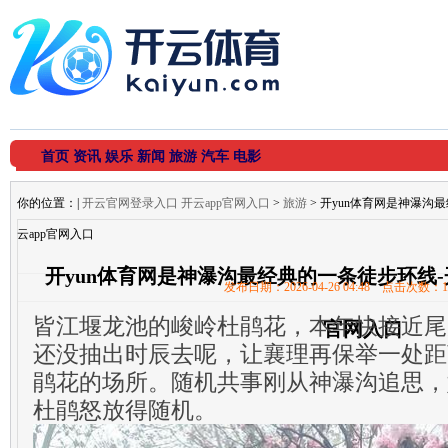
首页
资讯
娱乐
新闻
旅游
汽车
电影
你的位置：
|
开云官网登录入口 开云app官网入口
>
旅游
> 开yun体育网是神瀑沟
云app官网入口
开yun体育网是神瀑沟最经典的一条徒步环线-
发布日期：2026-04-26 04:48 点击次数：1
皆江堰龙池的峻岭杜鹃花，本年快接近尾
官网入口
还没抽出时辰去呢，让襄理再保举一处距
鹃花的场所。随机共事刚从神瀑沟追思，
杜鹃怒放得随机。