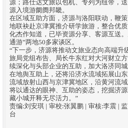
源；路仕达文旅以包机、专列为纽带，送
源入境游阛阓邦畿。
在区域互助方面，济源与洛阳联动，鞭策
地联袂赴京津冀推介研学旅游，整合优质
化杰作知道，已毕资源分享、客源互送。
通游”两地50多家谈区。
“下一步，济源将推动文旅业态向高端升
旅局党组布告、局长牛东红对大河财立方
续深化与头部企业的互助，加大洛济同城
在地舆互助上，还将沿济水流域拓展山东
流域放射山西与京津冀地区，沿黄河流域
将以通达的眼神、互助的姿态，挖掘济源
藏小城开释无尽活力。”
责编:刘安琪 | 审校:张翼鹏 | 审核:李震 |
台