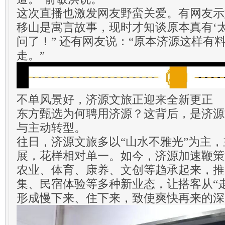
这次直播也激发网友野蛮关爱。有网友示
移山是寓言故事，现时才知谈原本真有‘
问了！” 还有网友说：“原本济源这样有
走。”
不单风景好，济源文旅正迎来全新更正
东方甄选为何聘用济源？这背后，是济源
与主动转型。
往日，济源文旅多以“山水不雅光”为主
展，花样相对单一。如今，济源加速鞭策
农业、体育、康养、文创等趋承起来，推
集、民宿体验等多种新业态，让搭客从“
形成慢下来、住下来，致使爽快再来的深