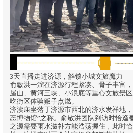
3天直播走进济源，解锁小城文旅魔力
俞敏洪一溜在济源行程紧凑、骨子丰富，
屋山、黄河三峡、小浪底等重心文旅景区
吃街区体验贩子点燃。
济渎庙坐落于济源市西北的济水发祥地，
态博物馆”之称。俞敏洪团队到访时恰逢
之源需要雨水滋补方能浩荡握住，此时恰