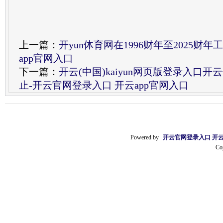
上一篇：
开yun体育网在1996财年至2025财
app官网入口
下一篇：
开云(中国)kaiyun网页版登录入口
止-开云官网登录入口 开云app官网入口
Powered by
开云官网登录入口 开云
Co